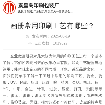
秦皇岛印刷包装厂
集设计,制版,印刷以及后加工为一体的综合性印刷企业
画册常用印刷工艺有哪些？
发布时间：2025-06-19
点击次数：1019627
企业做画册要对几大较为常用的印刷工艺进行一个基本
了解，它们所表现出来的效果心里有数。
印刷工艺能恰当地
运用，能体现出企业的不同气质、形象、甚至品牌文化。
下
面我们简单来了解一下画册中常用的印刷工艺。
烫金、烫
银，UV、起鼓、压凹、压纹、啤、植绒、金聪、热压、裱、
YO、冲形、金边、针孔、过胶、压塑、打孔、鸡眼等等
一、烫金、烫银：烫金学名叫做热压转移印刷，简称热移
印，俗称烫金、烫银。
相对的还有个冷移印。
烫金的特点是