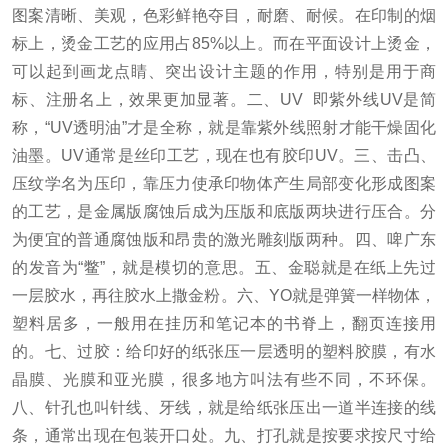
图案清晰、美观，色彩鲜艳夺目，耐磨、耐候。
在印制的烟
标上，烫金工艺的应用占85%以上。
而在平面设计上烫金，
可以起到画龙点睛、突出设计主题的作用，特别是用于商
标、注册名上，效果更加显著。
二、UV 即紫外线UV是简
称，“UV透明油”才是全称，就是靠紫外线照射才能干燥固化
油墨。
UV通常是丝印工艺，现在也有胶印UV。
三、击凸、
压纹学名为压印，靠压力使承印物体产生局部变化形成图案
的工艺，是金属版腐蚀后成为压版和底版两块进行压合。
分
为便宜的普通腐蚀版和昂贵的激光雕刻版两种。
四、啤广东
的发音为“鳖”，就是模切的意思。
五、金聪就是在纸上先过
一层胶水，再往胶水上撒金粉。
六、YO就是弹簧一样物体，
塑料居多，一般用在挂历和笔记本的书脊上，翻页连接用
的。
七、过胶：给印好的纸张压一层透明的塑料胶膜，有水
晶膜、光膜和亚光膜，很多地方叫法有些不同，不环保。
八、针孔也叫针线、牙线，就是给纸张压出一道半连接的线
条，通常出现在包装开口处。
九、打孔就是按要求按尺寸给