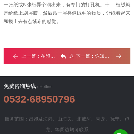
一张纸或N张纸弄个洞出来，有专门的打孔机。
十、 植绒就
是给纸上刷层胶，然后贴一层类似绒毛的物质，让纸看起来
和摸上去有点绒布的感觉。
上一篇：
在印刷前印前图像为什么要加网？‌
返
下一篇：
你知道喷墨技术在画册印刷中要怎样使用？ ...‌
回列表
免费咨询热线
/ Hotline
0532-68950796
服务范围：昌黎及
海港
、
山海关
、
北戴河
、
青龙
、
抚宁
、
卢
龙
、等周边均可联系