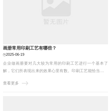
画册常用印刷工艺有哪些？
2025-06-19
企业做画册要对几大较为常用的印刷工艺进行一个基本了
解，它们所表现出来的效果心里有数。印刷工艺能恰当地运
用，能体现出企业的不同气质、形象、甚至品牌文化。下面
查看更多
我们简单来了解一下画册中常用的印刷工艺。烫金、烫银，
UV、起鼓、压凹、压纹、啤、植绒、金聪、热压、裱、Y
O、冲形、金边、针孔、过胶、压塑、打孔、鸡眼 ...