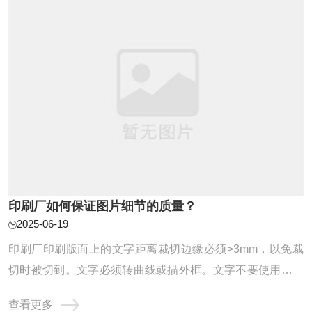
于各种客观和历史的原因，该地区的经济基 ...
印刷厂如何保证图片细节的质量？
2025-06-19
印刷厂印刷版面上的文字距离裁切边缘必须>3mm，以免裁
切时被切到。文字必须转曲线或描外框。文字不要使用系统
字，若使用会造成笔划交错处有白色节点。文字转成曲线
查看更多
后，请注意字间或行间是否有跳行或互相重叠的错乱现象。