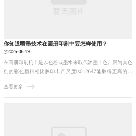
你知道喷墨技术在画册印刷中要怎样使用？
2025-06-19
在画册印刷机上是以色粉或墨水来取代油墨上色。因为其色
剂的彩色颜料相比胶印出产尺度is012647能取得更高的密
度，其体现的色域比印刷油墨更 雄厚，雄厚的色域再加上优
查看更多
秀的色彩治理软件的共同，令其不仅能模拟一般印刷品的效
果，同时可以模拟其它出产效果，如丝网印刷，数码印刷，
喷墨海报等乃至可 以模拟在高速轮转印刷机下 ...